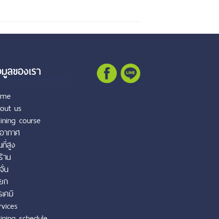
อมูลของเรา
ome
out us
aining course
บอากาศ
ที่สูง
งร้าน
จั่น
ยก
รเคมี
rvices
aining schedule