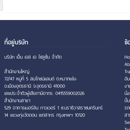
ที่อยู่บริษัท
ข้
บริษัท เอ็น เอส เอ โซลูชั่น จำกัด
H
Ab
สำนักงานใหญ่
Tr
72/47 หมู่ที่ 5 สมโภชน์แลนด์ ต.หมากแข้ง
อั
อ.เมืองอุดรธานี จ.อุดรธานี 41000
งาน
เลขประจำตัวผู้เสียภาษีอากร: 0415559002026
นั่
สำนักงานสาขา
ปั้น
529 อาคารเมอร์ลิน ทาวเวอร์ 1 ซ.นราธิวาสราชนครินทร์
รถ
14 แขวงทุ่งวัดดอน เขตสาทร กรุงเทพฯ 10120
สา
Se
Tr